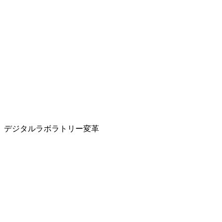
高度LIMS：
AI搭載LIMS：
LIMSなし：
LIMSあり：
高度LIMS：
AI搭載LIMS：
デジタルラボラトリー変革
1
紙ベース
2
デジタルラボ
3
コネクテッドスマートラボ
4
インテリジェント自律ラボ
デジタルラボのメリット
デジタルサンプルライフサイクル管