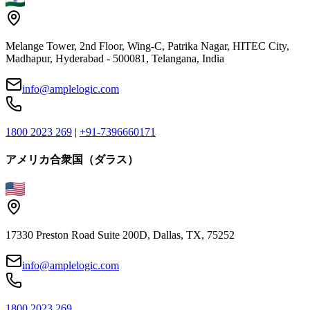
Melange Tower, 2nd Floor, Wing-C, Patrika Nagar, HITEC City,
Madhapur, Hyderabad - 500081, Telangana, India
info@amplelogic.com
1800 2023 269
|
+91-7396660171
アメリカ合衆国（ダラス）
17330 Preston Road Suite 200D, Dallas, TX, 75252
info@amplelogic.com
1800 2023 269