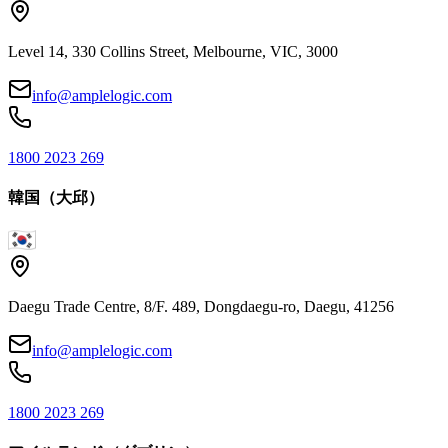
Level 14, 330 Collins Street, Melbourne, VIC, 3000
info@amplelogic.com
1800 2023 269
韓国（大邱）
Daegu Trade Centre, 8/F. 489, Dongdaegu-ro, Daegu, 41256
info@amplelogic.com
1800 2023 269