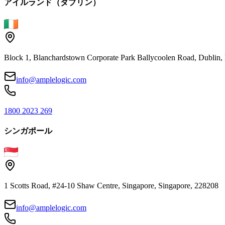
アイルランド（ダブリン）
Block 1, Blanchardstown Corporate Park Ballycoolen Road, Dubli
info@amplelogic.com
1800 2023 269
シンガポール
1 Scotts Road, #24-10 Shaw Centre, Singapore, Singapore, 228208
info@amplelogic.com