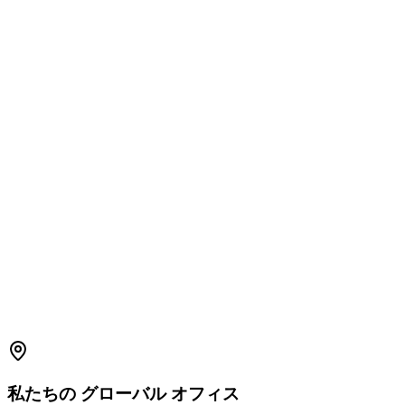
1800 2023 269
(Global)
+91-7396660171
(India)
support.amplelogic.com
私たちの
グローバル
オフィス