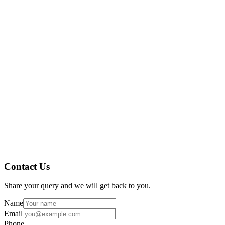
顧客の監査があるときは常に、ユーザー要件の収集の開
企業が標準ガイドラインを知らなくても、クライアント
製薬会社は、ソフトウェアが GAMP、Part 11、または
監査人を獲得するには、企業は適切なレビューを含む S
Contact Us
Share your query and we will get back to you.
Name
Email
Phone