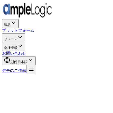
製品
プラットフォーム
リソース
会社情報
お問い合わせ
🇯🇵
日本語
デモのご依頼
GAMP 5 とは何ですか?