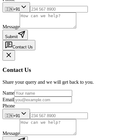
🇮🇳
+91
Message
Submit
Contact Us
Contact Us
Share your query and we will get back to you.
Name
Email
Phone
🇮🇳
+91
Message