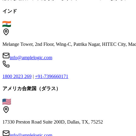
インド
Melange Tower, 2nd Floor, Wing-C, Patrika Nagar, HITEC City, Mad
info@amplelogic.com
1800 2023 269
|
+91-7396660171
アメリカ合衆国（ダラス）
17330 Preston Road Suite 200D, Dallas, TX, 75252
info@amplelogic.com