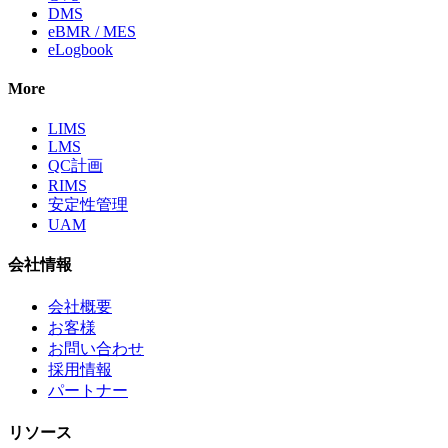
DMS
eBMR / MES
eLogbook
More
LIMS
LMS
QC計画
RIMS
安定性管理
UAM
会社情報
会社概要
お客様
お問い合わせ
採用情報
パートナー
リソース