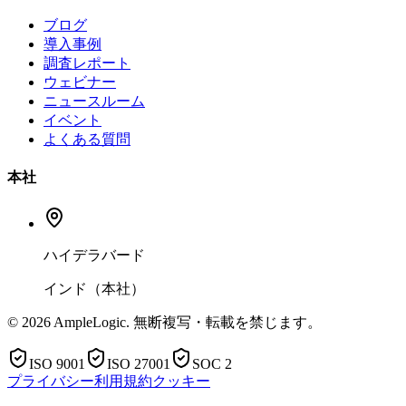
ブログ
導入事例
調査レポート
ウェビナー
ニュースルーム
イベント
よくある質問
本社
ハイデラバード
インド（本社）
© 2026 AmpleLogic. 無断複写・転載を禁じます。
ISO 9001
ISO 27001
SOC 2
プライバシー
利用規約
クッキー