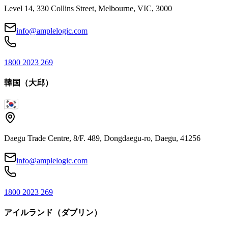
Level 14, 330 Collins Street, Melbourne, VIC, 3000
info@amplelogic.com
1800 2023 269
韓国（大邱）
Daegu Trade Centre, 8/F. 489, Dongdaegu-ro, Daegu, 41256
info@amplelogic.com
1800 2023 269
アイルランド（ダブリン）