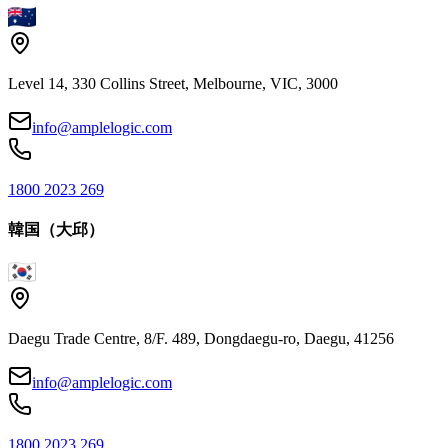
Level 14, 330 Collins Street, Melbourne, VIC, 3000
info@amplelogic.com
1800 2023 269
韓国（大邱）
Daegu Trade Centre, 8/F. 489, Dongdaegu-ro, Daegu, 41256
info@amplelogic.com
1800 2023 269