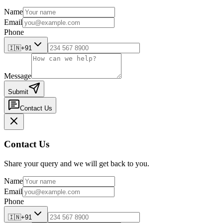
Name
Email
Phone
🇮🇳
+91
Message
Submit
Contact Us
Contact Us
Share your query and we will get back to you.
Name
Email
Phone
🇮🇳
+91