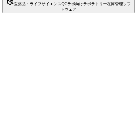
医薬品・ライフサイエンスQCラボ向けラボラトリー在庫管理ソフ
トウェア
高度安定性管理
製薬・バイオテクノロジー向けICH準拠安定性試験管理ソフ
トウェア
安定性プロトコル作成