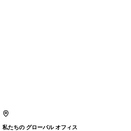
1800 2023 269
(Global)
+91-7396660171
(India)
support.amplelogic.com
私たちの
グローバル
オフィス