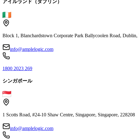
アイルランド（ダブリン）
Block 1, Blanchardstown Corporate Park Ballycoolen Road, Dubli
info@amplelogic.com
1800 2023 269
シンガポール
1 Scotts Road, #24-10 Shaw Centre, Singapore, Singapore, 228208
info@amplelogic.com