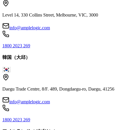
Level 14, 330 Collins Street, Melbourne, VIC, 3000
info@amplelogic.com
1800 2023 269
韓国（大邱）
Daegu Trade Centre, 8/F. 489, Dongdaegu-ro, Daegu, 41256
info@amplelogic.com
1800 2023 269