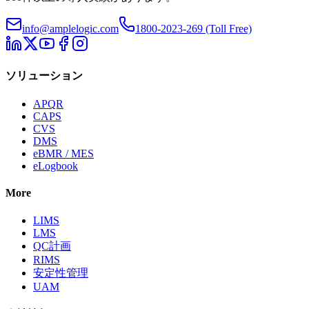
info@amplelogic.com
1800-2023-269 (Toll Free)
ソリューション
APQR
CAPS
CVS
DMS
eBMR / MES
eLogbook
More
LIMS
LMS
QC計画
RIMS
安定性管理
UAM