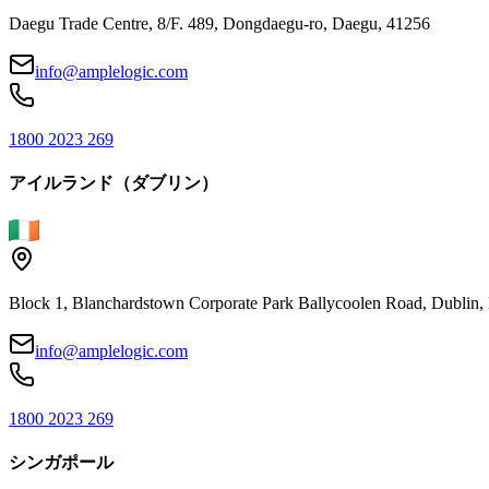
Daegu Trade Centre, 8/F. 489, Dongdaegu-ro, Daegu, 41256
info@amplelogic.com
1800 2023 269
アイルランド（ダブリン）
Block 1, Blanchardstown Corporate Park Ballycoolen Road, Dubli
info@amplelogic.com
1800 2023 269
シンガポール