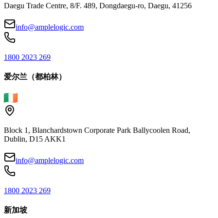
Daegu Trade Centre, 8/F. 489, Dongdaegu-ro, Daegu, 41256
info@amplelogic.com
1800 2023 269
爱尔兰（都柏林）
Block 1, Blanchardstown Corporate Park Ballycoolen Road,
Dublin, D15 AKK1
info@amplelogic.com
1800 2023 269
新加坡