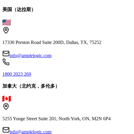
美国（达拉斯）
17330 Preston Road Suite 200D, Dallas, TX, 75252
info@amplelogic.com
1800 2023 269
加拿大（北约克，多伦多）
5255 Yonge Street Suite 201, North York, ON, M2N 6P4
info@amplelogic.com