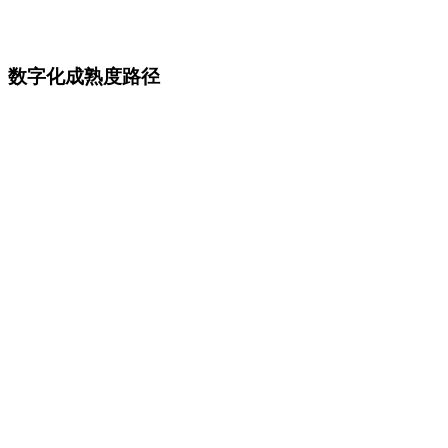
AmpleLogic eLogbook
解耦 ELB 架构
数字化成熟度路径