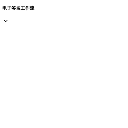
电子签名工作流
使用制药设备日志软件监控 AHU、冷水机组和锅炉
运行
自动化校准日志软件和预防性维护记录
跟踪设备维护日志生命周期、状态变更和使用率