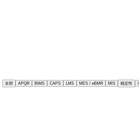
全部
APQR
BIMS
CAPS
LMS
MES / eBMR
MIS
稳定性
CS