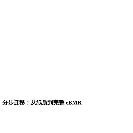
逐步引导批次执行
设备集成和自动数据采集
过程中质量检查和检验结果
房间和设备记录条目
04
审查与放行
例外处理和偏差管理
电子签名和多级审批
基于例外的审查以加快批次放行
完整审计追踪和批次谱系
分步迁移：从纸质到完整 eBMR