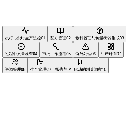
执行与实时生产监控
01
配方管理
02
物料管理与称量衡器集成
03
过程中质量检查
04
审批工作流程
05
例外处理
06
生产计划
07
资源管理
08
生产管理
09
报告与 AI 驱动的制造洞察
10
模块
01
执行与实时生产监控
车间执行系统，具备实时生产监控、逐步引导流程、实时生产
仪表板、EE 监控和从设备自动数据采集功能，基于此制药
MES 软件。