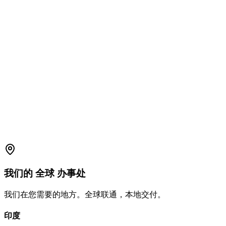
Venkanna Software Services Private Limited（商业名称：
AmpleLogic）
Plot No. 24 & 25, 4th Floor, ALEAP Industrial Estate, Pragathi
Nagar, Hyderabad, Telangana 500090, India
privacy@amplelogic.com
1800-2023-269（免费电话）
我们的
全球
办事处
我们在您需要的地方。全球联通，本地交付。
印度