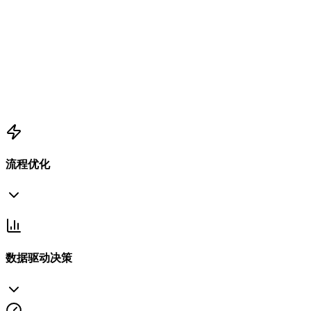
使用AmpleLogic CVS
检查就绪记录，人工干预最少
流程优化
数据驱动决策