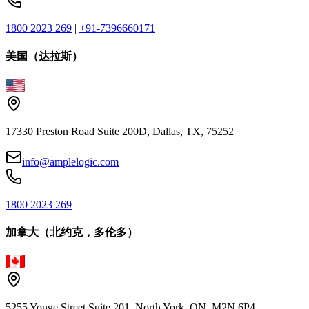
1800 2023 269
|
+91-7396660171
美国（达拉斯）
17330 Preston Road Suite 200D, Dallas, TX, 75252
info@amplelogic.com
1800 2023 269
加拿大（北约克，多伦多）
5255 Yonge Street Suite 201, North York, ON, M2N 6P4