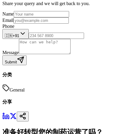
Share your query and we will get back to you.
Name
Email
Phone
🇮🇳
+91
Message
Submit
分类
General
分享
准备好转型您的制药运营了吗？