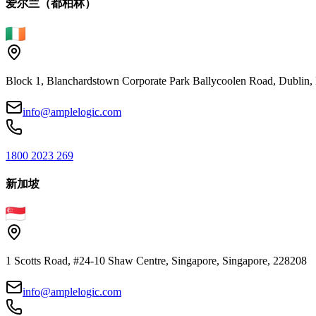
爱尔兰（都柏林）
Block 1, Blanchardstown Corporate Park Ballycoolen Road, Dubli
info@amplelogic.com
1800 2023 269
新加坡
1 Scotts Road, #24-10 Shaw Centre, Singapore, Singapore, 228208
info@amplelogic.com