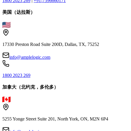
1800 2023 269
|
+91-7396660171
美国（达拉斯）
17330 Preston Road Suite 200D, Dallas, TX, 75252
info@amplelogic.com
1800 2023 269
加拿大（北约克，多伦多）
5255 Yonge Street Suite 201, North York, ON, M2N 6P4