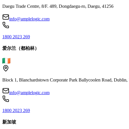
Daegu Trade Centre, 8/F. 489, Dongdaegu-ro, Daegu, 41256
info@amplelogic.com
1800 2023 269
爱尔兰（都柏林）
Block 1, Blanchardstown Corporate Park Ballycoolen Road, Dubli
info@amplelogic.com
1800 2023 269
新加坡