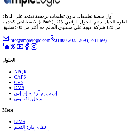
أول منصة تطبيقات بدون تعليمات برمجية تعتمد على الذكاء
الاصطناعي كخدمة (aPaaS) لعلوم الحياة. دعم التحول الرقمي لأكثر
من 120 شركة أدوية على مستوى العالم مع أكثر من 500 تطبيق.
info@amplelogic.com
1800-2023-269 (Toll Free)
الحلول
APQR
CAPS
CVS
DMS
إي بي إم آر / إم إي إس
سجل إلكتروني
More
LIMS
نظام إدارة التعلم