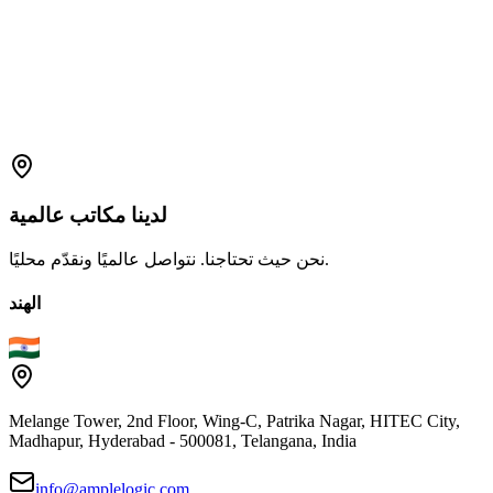
Explore Full LIMS Solution
لدينا
مكاتب
عالمية
نحن حيث تحتاجنا. نتواصل عالميًا ونقدّم محليًا.
الهند
Melange Tower, 2nd Floor, Wing-C, Patrika Nagar, HITEC City,
Madhapur, Hyderabad - 500081, Telangana, India
info@amplelogic.com