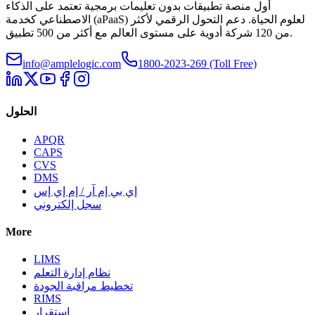
أول منصة تطبيقات بدون تعليمات برمجية تعتمد على الذكاء
الاصطناعي كخدمة (aPaaS) لعلوم الحياة. دعم التحول الرقمي لأكثر
من 120 شركة أدوية على مستوى العالم مع أكثر من 500 تطبيق.
info@amplelogic.com
1800-2023-269 (Toll Free)
الحلول
APQR
CAPS
CVS
DMS
إي بي إم آر / إم إي إس
سجل إلكتروني
More
LIMS
نظام إدارة التعلم
تخطيط مراقبة الجودة
RIMS
استقرار