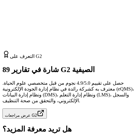
paper reviews data science applications across the biopharma
lifecycle — from process development and scale-up through
validation, routine manufacturing, and life-cycling (ICH Q12/CPV).
It cites AmpleLogic eMBR as a key electronic batch records
platform and covers AI/ML, digital twins, IoT, LIMS/MES/EBR
integration, multivariate analysis, soft sensors, and DevOps
strategies for Pharma 4.0 transformation.
2019
Pharma 4.0
View Full Paper
Download PDF
التعرف على G2
89 شارة في تقارير G2 الصيفية
حصل على تقييم 4.9/5.0 نجوم من قبل متخصصي علوم الحياة.
معترف به كشركة رائدة في نظام إدارة الجودة الإلكترونية (eQMS)،
ونظام إدارة البيانات (DMS)، ونظام إدارة التعلم (LMS)، والسجل
الإلكتروني، والتحقق من صحة التنظيف.
عرض مراجعات G2
هل تريد معرفة المزيد؟