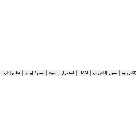
لكترونية
سجل إلكتروني
UAM
استقرار
سوء
مس / إيبمر
نظام إدارة ال