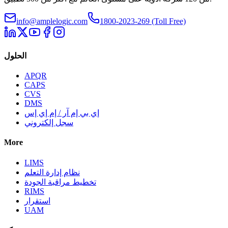
info@amplelogic.com
1800-2023-269 (Toll Free)
الحلول
APQR
CAPS
CVS
DMS
إي بي إم آر / إم إي إس
سجل إلكتروني
More
LIMS
نظام إدارة التعلم
تخطيط مراقبة الجودة
RIMS
استقرار
UAM