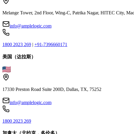
Melange Tower, 2nd Floor, Wing-C, Patrika Nagar, HITEC City, Mad
info@amplelogic.com
1800 2023 269
|
+91-7396660171
美国（达拉斯）
17330 Preston Road Suite 200D, Dallas, TX, 75252
info@amplelogic.com
1800 2023 269
加拿大（北约克，多伦多）