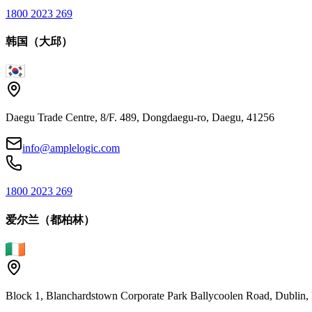
1800 2023 269
韩国（大邱）
Daegu Trade Centre, 8/F. 489, Dongdaegu-ro, Daegu, 41256
info@amplelogic.com
1800 2023 269
爱尔兰（都柏林）
Block 1, Blanchardstown Corporate Park Ballycoolen Road, Dubli