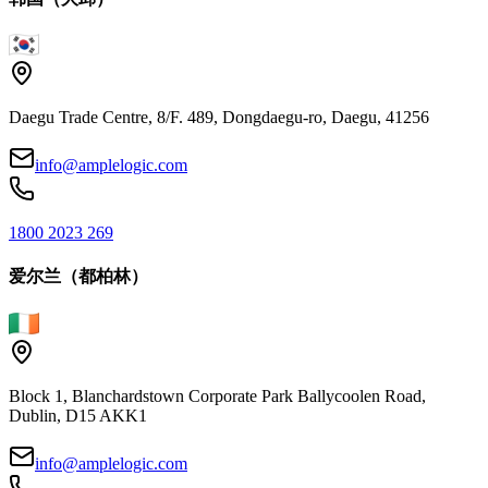
Daegu Trade Centre, 8/F. 489, Dongdaegu-ro, Daegu, 41256
info@amplelogic.com
1800 2023 269
爱尔兰（都柏林）
Block 1, Blanchardstown Corporate Park Ballycoolen Road,
Dublin, D15 AKK1
info@amplelogic.com