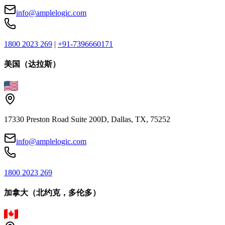
info@amplelogic.com
1800 2023 269
|
+91-7396660171
美国（达拉斯）
17330 Preston Road Suite 200D, Dallas, TX, 75252
info@amplelogic.com
1800 2023 269
加拿大（北约克，多伦多）