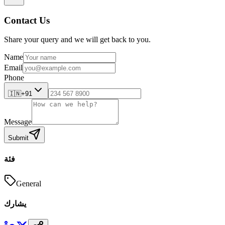
Contact Us
Share your query and we will get back to you.
Name
Email
Phone
🇮🇳
+91
Message
Submit
فئة
General
يشارك