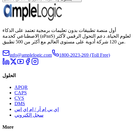
أول منصة تطبيقات بدون تعليمات برمجية تعتمد على الذكاء
الاصطناعي كخدمة (aPaaS) لعلوم الحياة. دعم التحول الرقمي لأكثر
من 120 شركة أدوية على مستوى العالم مع أكثر من 500 تطبيق.
info@amplelogic.com
1800-2023-269 (Toll Free)
الحلول
APQR
CAPS
CVS
DMS
إي بي إم آر / إم إي إس
سجل إلكتروني
More