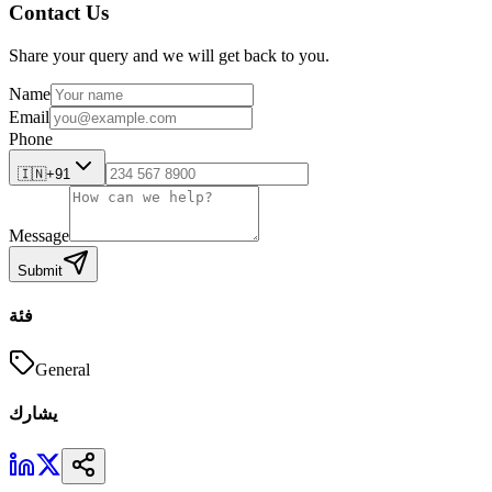
Contact Us
Share your query and we will get back to you.
Name
Email
Phone
🇮🇳
+91
Message
Submit
فئة
General
يشارك