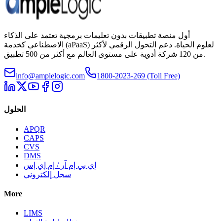
أول منصة تطبيقات بدون تعليمات برمجية تعتمد على الذكاء
الاصطناعي كخدمة (aPaaS) لعلوم الحياة. دعم التحول الرقمي لأكثر
من 120 شركة أدوية على مستوى العالم مع أكثر من 500 تطبيق.
info@amplelogic.com
1800-2023-269 (Toll Free)
الحلول
APQR
CAPS
CVS
DMS
إي بي إم آر / إم إي إس
سجل إلكتروني
More
LIMS