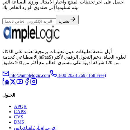
احصل على آخر تحديثات المنتج وأخبار الامتثال ورؤى الصناعة التي
يتم تسليمها إلى صندوق الوارد الخاص بك.
يشترك
أول منصة تطبيقات بدون تعليمات برمجية تعتمد على الذكاء
الاصطناعي كخدمة (aPaaS) لعلوم الحياة. دعم التحول الرقمي لأكثر
من 120 شركة أدوية على مستوى العالم مع أكثر من 500 تطبيق.
info@amplelogic.com
1800-2023-269 (Toll Free)
الحلول
APQR
CAPS
CVS
DMS
إي بي إم آر / إم إي إس