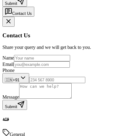
Submit
Contact Us
Contact Us
Share your query and we will get back to you.
Name
Email
Phone
🇮🇳
+91
Message
Submit
فئة
General