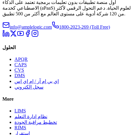
أول منصة تطبيقات بدون تعليمات برمجية تعتمد على الذكاء
الاصطناعي كخدمة (aPaaS) لعلوم الحياة. دعم التحول الرقمي لأكثر
من 120 شركة أدوية على مستوى العالم مع أكثر من 500 تطبيق.
info@amplelogic.com
1800-2023-269 (Toll Free)
الحلول
APQR
CAPS
CVS
DMS
إي بي إم آر / إم إي إس
سجل إلكتروني
More
LIMS
نظام إدارة التعلم
تخطيط مراقبة الجودة
RIMS
استقرار