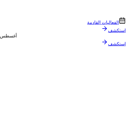
الفعاليات القادمة
استكشف
الاجتماع السنوي لفصل الهند PDA | 3-5 أغسطس 2026 | حيدر أباد
استكشف