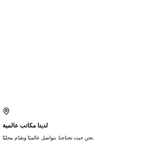
(عالمي)
1800 2023 269
(الهند)
+91-7396660171
support.amplelogic.com
لدينا
مكاتب
عالمية
نحن حيث تحتاجنا. نتواصل عالميًا ونقدّم محليًا.